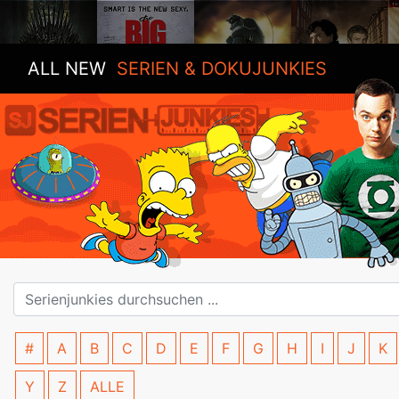
ALL NEW
SERIEN & DOKUJUNKIES
#
A
B
C
D
E
F
G
H
I
J
K
Y
Z
ALLE