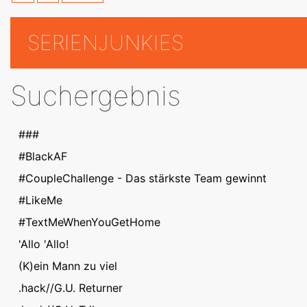
SERIENJUNKIES
Suchergebnis
###
#BlackAF
#CoupleChallenge - Das stärkste Team gewinnt
#LikeMe
#TextMeWhenYouGetHome
'Allo 'Allo!
(K)ein Mann zu viel
.hack//G.U. Returner