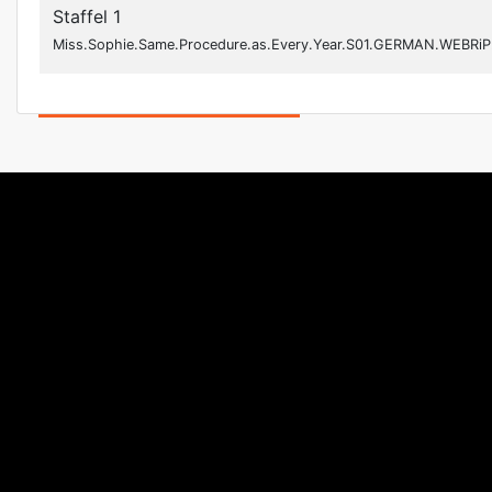
Staffel 1
Miss.Sophie.Same.Procedure.as.Every.Year.S01.GERMAN.WEBRiP