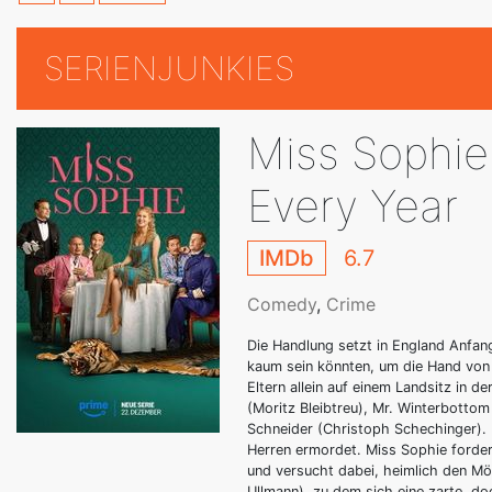
SERIENJUNKIES
Miss Sophie
Every Year
IMDb
6.7
Comedy
,
Crime
Die Handlung setzt in England Anfang
kaum sein könnten, um die Hand von 
Eltern allein auf einem Landsitz in 
(Moritz Bleibtreu), Mr. Winterbotto
Schneider (Christoph Schechinger). B
Herren ermordet. Miss Sophie forder
und versucht dabei, heimlich den Mör
Ullmann), zu dem sich eine zarte, 