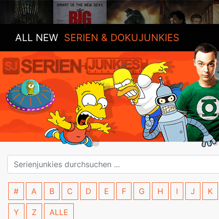
ALL NEW
SERIEN & DOKUJUNKIES
#
A
B
C
D
E
F
G
H
I
J
K
Y
Z
ALLE