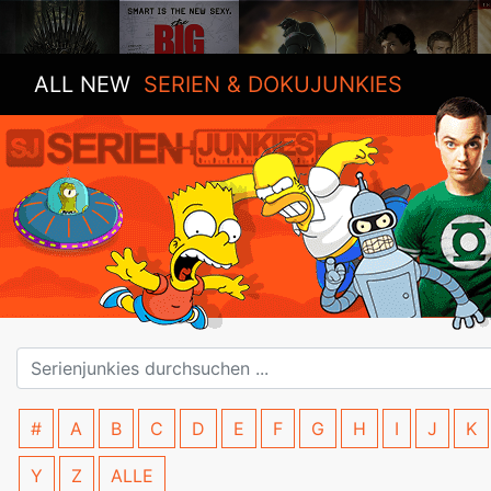
ALL NEW
SERIEN & DOKUJUNKIES
#
A
B
C
D
E
F
G
H
I
J
K
Y
Z
ALLE