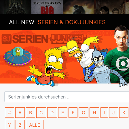
ALL NEW
SERIEN & DOKUJUNKIES
#
A
B
C
D
E
F
G
H
I
J
K
Y
Z
ALLE