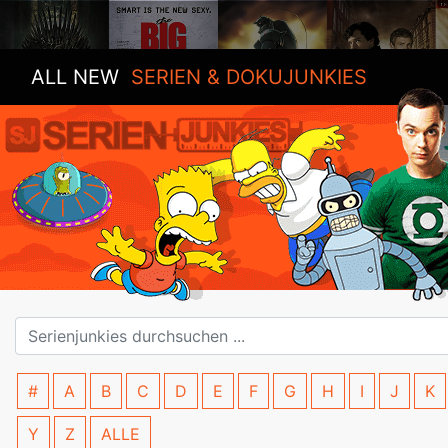
ALL NEW
SERIEN & DOKUJUNKIES
#
A
B
C
D
E
F
G
H
I
J
K
Y
Z
ALLE