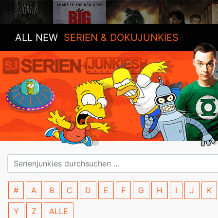
ALL NEW
SERIEN & DOKUJUNKIES
#
A
B
C
D
E
F
G
H
I
J
K
Y
Z
ALLE