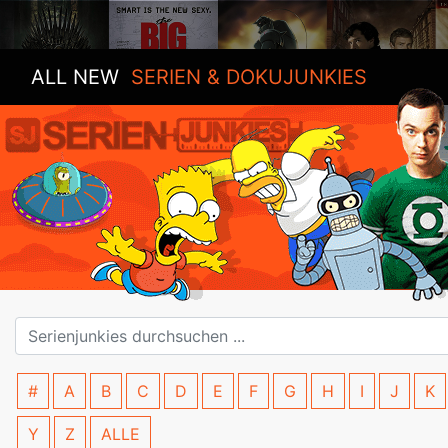
ALL NEW
SERIEN & DOKUJUNKIES
#
A
B
C
D
E
F
G
H
I
J
K
Y
Z
ALLE