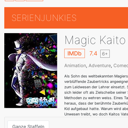
SERIENJUNKIES
Magic Kaito
IMDb
7.4
6+
Animation
,
Adventure
,
Come
Als Sohn des weltbekannten Magiers 
verblüffende Zaubertricks angeeigne
zum Leidwesen der Lehrer einsetzt. 
sich leider oft als Zielscheibe sein
Methoden zu wehren weiss. Eines Tag
heraus, dass der berühmte Zauberküns
Kid aufgebaut hatte. Warum wird aber
Unwesen treibt, wo doch Kaitos Vate
Ganze Staffeln